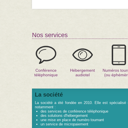
Nos services
Conférence
Hébergement
Numéros tour
téléphonique
audiotel
(ou éphémèr
La société
La société a été fondée en 2010. Elle est spécialisé 
notamment :
des services de conférence téléphonique
des solutions d'hébergement
une mise en place de numéro tournant
un service de micropaiement