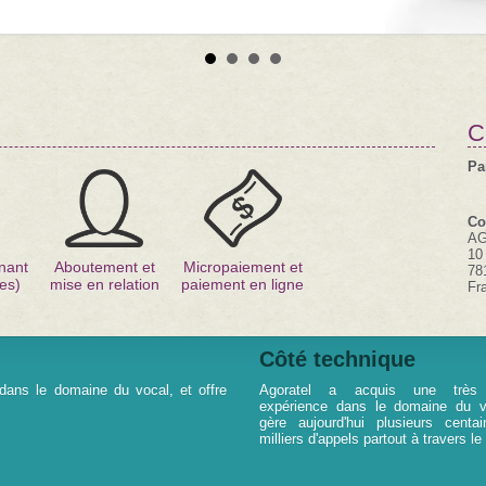
C
Pa
Co
A
10
nant
Aboutement et
Micropaiement et
78
es)
mise en relation
paiement en ligne
Fr
Côté technique
dans le domaine du vocal, et offre
Agoratel a acquis une très
expérience dans le domaine du v
gère aujourd'hui plusieurs centa
milliers d'appels partout à travers l