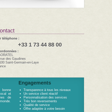
ontact
r téléphone :
+33 1 73 44 88 00
ordonnées :
GORATEL
 rue des Gaudines
100 Saint-Germain-en-Laye
ance
Engagements
 bonne
Transparence à tous les niveaux
ocal et
Un service client réactif
ines de
Personnalisation des services
e monde.
Très bon reversements
Qualité de service
Offre adaptée à votre besoin